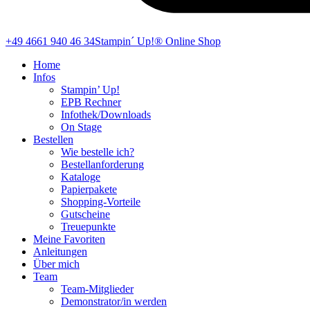
+49 4661 940 46 34
Stampin´ Up!® Online Shop
Home
Infos
Stampin’ Up!
EPB Rechner
Infothek/Downloads
On Stage
Bestellen
Wie bestelle ich?
Bestellanforderung
Kataloge
Papierpakete
Shopping-Vorteile
Gutscheine
Treuepunkte
Meine Favoriten
Anleitungen
Über mich
Team
Team-Mitglieder
Demonstrator/in werden