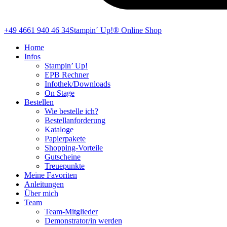
+49 4661 940 46 34
Stampin´ Up!® Online Shop
Home
Infos
Stampin’ Up!
EPB Rechner
Infothek/Downloads
On Stage
Bestellen
Wie bestelle ich?
Bestellanforderung
Kataloge
Papierpakete
Shopping-Vorteile
Gutscheine
Treuepunkte
Meine Favoriten
Anleitungen
Über mich
Team
Team-Mitglieder
Demonstrator/in werden