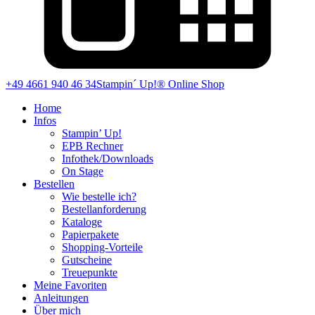
+49 4661 940 46 34
Stampin´ Up!® Online Shop
Home
Infos
Stampin’ Up!
EPB Rechner
Infothek/Downloads
On Stage
Bestellen
Wie bestelle ich?
Bestellanforderung
Kataloge
Papierpakete
Shopping-Vorteile
Gutscheine
Treuepunkte
Meine Favoriten
Anleitungen
Über mich