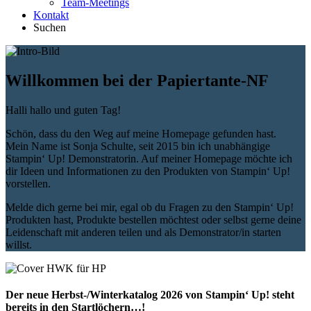
Team-Meetings
Kontakt
Suchen
Willkommen bei der Papiertante-NF
Halli hallo und guten Tag!
Schön, dass du den Weg auf meine Homepage gefunden hast.
Mein Name ist Sonja Schulte, seit 2015 bin ich unabhängige
Stampin‘ Up! Demonstratorin. Auf meiner Homepage möchte ich
dir Ideen und Informationen zu den Produkten von Stampin‘ Up!
vorstellen.
Melde dich gerne bei mir, egal ob du Fragen zu den Stampin‘ Up!
Produkten hast, Produkte bestellen möchtest oder selbst gerne deine
Leidenschaft mit anderen teilen und als Demonstrator/in starten
willst.
Der neue Herbst-/Winterkatalog 2026 von Stampin‘ Up! steht
bereits in den Startlöchern…!