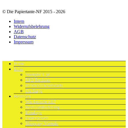
© Die Papiertante-NF 2015 - 2026
Intern
Widerrufsbelehrung
AGB
Datenschutz
Impressum
Home
Infos
Stampin’ Up!
EPB Rechner
Infothek/Downloads
On Stage
Bestellen
Wie bestelle ich?
Bestellanforderung
Kataloge
Papierpakete
Shopping-Vorteile