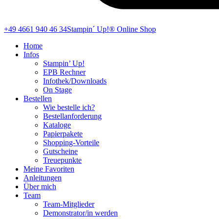
+49 4661 940 46 34
Stampin´ Up!® Online Shop
Home
Infos
Stampin’ Up!
EPB Rechner
Infothek/Downloads
On Stage
Bestellen
Wie bestelle ich?
Bestellanforderung
Kataloge
Papierpakete
Shopping-Vorteile
Gutscheine
Treuepunkte
Meine Favoriten
Anleitungen
Über mich
Team
Team-Mitglieder
Demonstrator/in werden