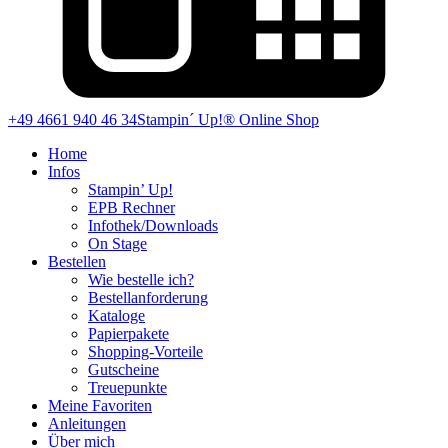
+49 4661 940 46 34
Stampin´ Up!® Online Shop
Home
Infos
Stampin’ Up!
EPB Rechner
Infothek/Downloads
On Stage
Bestellen
Wie bestelle ich?
Bestellanforderung
Kataloge
Papierpakete
Shopping-Vorteile
Gutscheine
Treuepunkte
Meine Favoriten
Anleitungen
Über mich