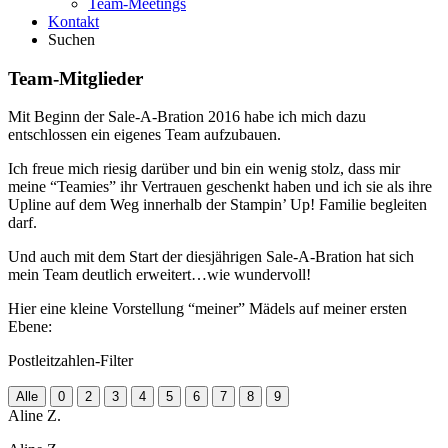
Team-Meetings
Kontakt
Suchen
Team-Mitglieder
Mit Beginn der Sale-A-Bration 2016 habe ich mich dazu
entschlossen ein eigenes Team aufzubauen.
Ich freue mich riesig darüber und bin ein wenig stolz, dass mir
meine “Teamies” ihr Vertrauen geschenkt haben und ich sie als ihre
Upline auf dem Weg innerhalb der Stampin’ Up! Familie begleiten
darf.
Und auch mit dem Start der diesjährigen Sale-A-Bration hat sich
mein Team deutlich erweitert…wie wundervoll!
Hier eine kleine Vorstellung “meiner” Mädels auf meiner ersten
Ebene:
Postleitzahlen-Filter
Alle
0
2
3
4
5
6
7
8
9
Aline Z.