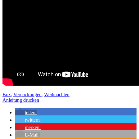
Box
,
Verpackungen
,
Weihnachten
Anleitung drucken
teilen
twittern
merken
E-Mail