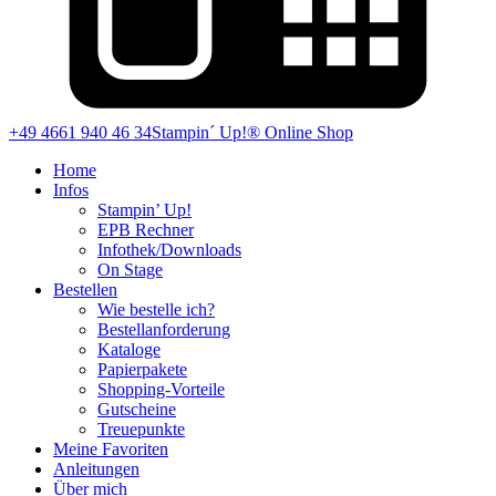
+49 4661 940 46 34
Stampin´ Up!® Online Shop
Home
Infos
Stampin’ Up!
EPB Rechner
Infothek/Downloads
On Stage
Bestellen
Wie bestelle ich?
Bestellanforderung
Kataloge
Papierpakete
Shopping-Vorteile
Gutscheine
Treuepunkte
Meine Favoriten
Anleitungen
Über mich