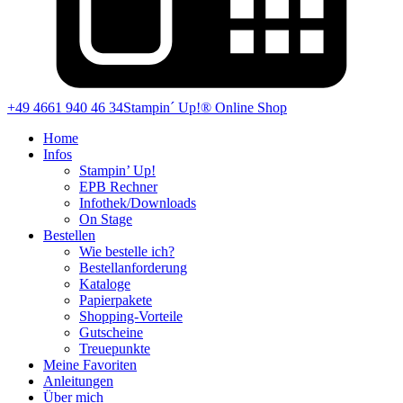
+49 4661 940 46 34
Stampin´ Up!® Online Shop
Home
Infos
Stampin’ Up!
EPB Rechner
Infothek/Downloads
On Stage
Bestellen
Wie bestelle ich?
Bestellanforderung
Kataloge
Papierpakete
Shopping-Vorteile
Gutscheine
Treuepunkte
Meine Favoriten
Anleitungen
Über mich