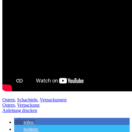
Ostern
,
Schachteln
,
Verpackungen
Ostern
,
Verpackung
Anleitung drucken
teilen
twittern