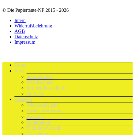
© Die Papiertante-NF 2015 - 2026
Intern
Widerrufsbelehrung
AGB
Datenschutz
Impressum
Home
Infos
Stampin’ Up!
EPB Rechner
Infothek/Downloads
On Stage
Bestellen
Wie bestelle ich?
Bestellanforderung
Kataloge
Papierpakete
Shopping-Vorteile
Gutscheine