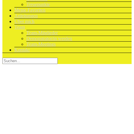
Treuepunkte
Meine Favoriten
Anleitungen
Über mich
Team
Team-Mitglieder
Demonstrator/in werden
Team-Meetings
Kontakt