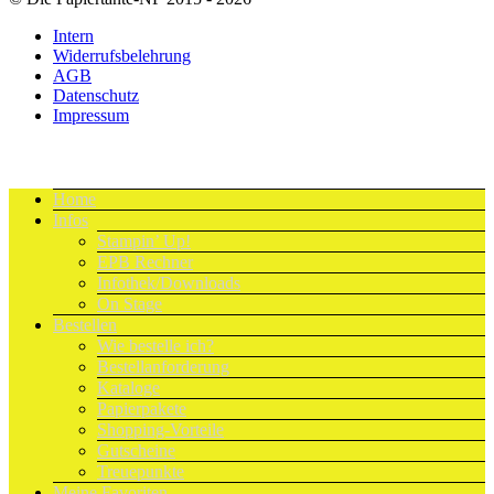
Intern
Widerrufsbelehrung
AGB
Datenschutz
Impressum
Home
Infos
Stampin’ Up!
EPB Rechner
Infothek/Downloads
On Stage
Bestellen
Wie bestelle ich?
Bestellanforderung
Kataloge
Papierpakete
Shopping-Vorteile
Gutscheine
Treuepunkte
Meine Favoriten