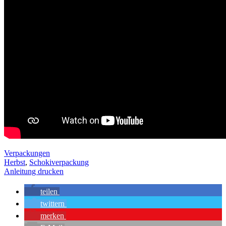
Verpackungen
Herbst
,
Schokiverpackung
Anleitung drucken
teilen
twittern
merken