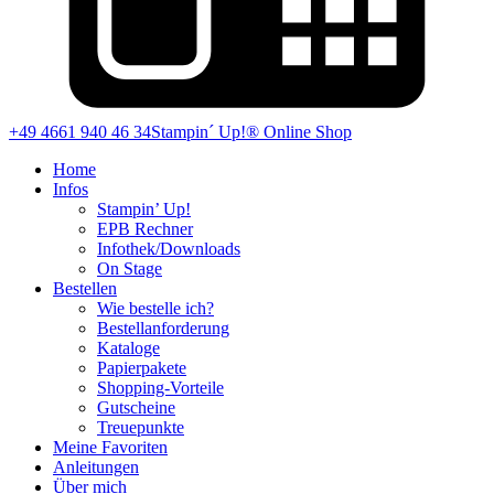
+49 4661 940 46 34
Stampin´ Up!® Online Shop
Home
Infos
Stampin’ Up!
EPB Rechner
Infothek/Downloads
On Stage
Bestellen
Wie bestelle ich?
Bestellanforderung
Kataloge
Papierpakete
Shopping-Vorteile
Gutscheine
Treuepunkte
Meine Favoriten
Anleitungen
Über mich