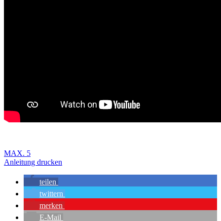
MAX. 5
Anleitung drucken
teilen
twittern
merken
E-Mail