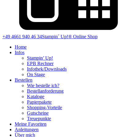
+49 4661 940 46 34
Stampin´ Up!® Online Shop
Home
Infos
Stampin’ Up!
EPB Rechner
Infothek/Downloads
On Stage
Bestellen
Wie bestelle ich?
Bestellanforderung
Kataloge
Papierpakete
Shopping-Vorteile
Gutscheine
Treuepunkte
Meine Favoriten
Anleitungen
Über mich