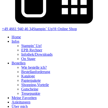
+49 4661 940 46 34
Stampin´ Up!® Online Shop
Home
Infos
Stampin’ Up!
EPB Rechner
Infothek/Downloads
On Stage
Bestellen
Wie bestelle ich?
Bestellanforderung
Kataloge
Papierpakete
Shopping-Vorteile
Gutscheine
Treuepunkte
Meine Favoriten
Anleitungen
Über mich