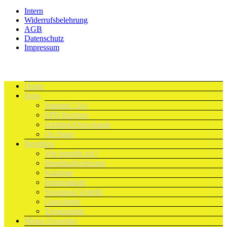
Intern
Widerrufsbelehrung
AGB
Datenschutz
Impressum
Home
Infos
Stampin’ Up!
EPB Rechner
Infothek/Downloads
On Stage
Bestellen
Wie bestelle ich?
Bestellanforderung
Kataloge
Papierpakete
Shopping-Vorteile
Gutscheine
Treuepunkte
Meine Favoriten