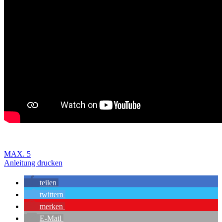
MAX. 5
Anleitung drucken
teilen
twittern
merken
E-Mail