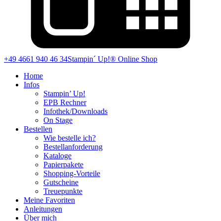
+49 4661 940 46 34
Stampin´ Up!® Online Shop
Home
Infos
Stampin’ Up!
EPB Rechner
Infothek/Downloads
On Stage
Bestellen
Wie bestelle ich?
Bestellanforderung
Kataloge
Papierpakete
Shopping-Vorteile
Gutscheine
Treuepunkte
Meine Favoriten
Anleitungen
Über mich