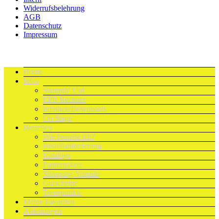
Widerrufsbelehrung
AGB
Datenschutz
Impressum
Home
Infos
Stampin’ Up!
EPB Rechner
Infothek/Downloads
On Stage
Bestellen
Wie bestelle ich?
Bestellanforderung
Kataloge
Papierpakete
Shopping-Vorteile
Gutscheine
Treuepunkte
Meine Favoriten
Anleitungen