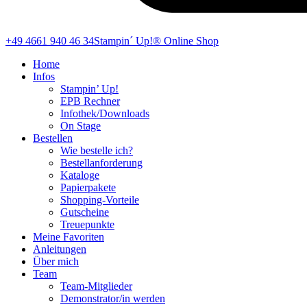
+49 4661 940 46 34
Stampin´ Up!® Online Shop
Home
Infos
Stampin’ Up!
EPB Rechner
Infothek/Downloads
On Stage
Bestellen
Wie bestelle ich?
Bestellanforderung
Kataloge
Papierpakete
Shopping-Vorteile
Gutscheine
Treuepunkte
Meine Favoriten
Anleitungen
Über mich
Team
Team-Mitglieder
Demonstrator/in werden