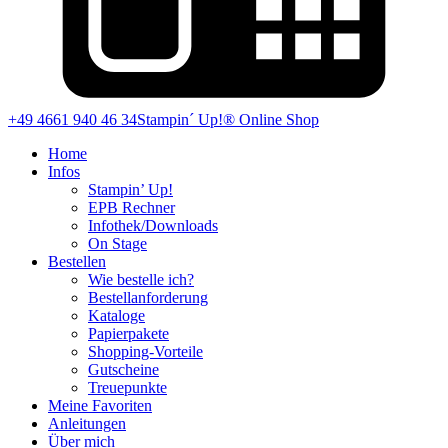
+49 4661 940 46 34
Stampin´ Up!® Online Shop
Home
Infos
Stampin’ Up!
EPB Rechner
Infothek/Downloads
On Stage
Bestellen
Wie bestelle ich?
Bestellanforderung
Kataloge
Papierpakete
Shopping-Vorteile
Gutscheine
Treuepunkte
Meine Favoriten
Anleitungen
Über mich