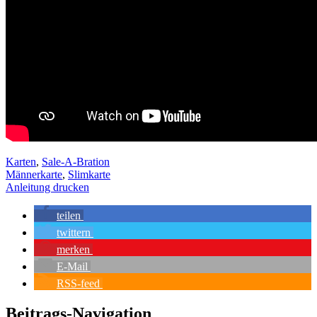
Karten
,
Sale-A-Bration
Männerkarte
,
Slimkarte
Anleitung drucken
teilen
twittern
merken
E-Mail
RSS-feed
Beitrags-Navigation