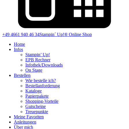
+49 4661 940 46 34
Stampin´ Up!® Online Shop
Home
Infos
Stampin’ Up!
EPB Rechner
Infothek/Downloads
On Stage
Bestellen
Wie bestelle ich?
Bestellanforderung
Kataloge
Papierpakete
Shopping-Vorteile
Gutscheine
Treuepunkte
Meine Favoriten
Anleitungen
Über mich