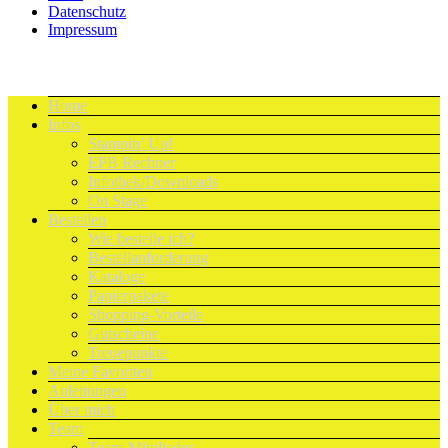
Datenschutz
Impressum
Home
Infos
Stampin’ Up!
EPB Rechner
Infothek/Downloads
On Stage
Bestellen
Wie bestelle ich?
Bestellanforderung
Kataloge
Papierpakete
Shopping-Vorteile
Gutscheine
Treuepunkte
Meine Favoriten
Anleitungen
Über mich
Team
Team-Mitglieder