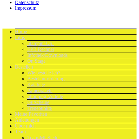
Datenschutz
Impressum
Home
Infos
Stampin’ Up!
EPB Rechner
Infothek/Downloads
On Stage
Bestellen
Wie bestelle ich?
Bestellanforderung
Kataloge
Papierpakete
Shopping-Vorteile
Gutscheine
Treuepunkte
Meine Favoriten
Anleitungen
Über mich
Team
Team-Mitglieder