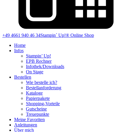
+49 4661 940 46 34
Stampin´ Up!® Online Shop
Home
Infos
Stampin’ Up!
EPB Rechner
Infothek/Downloads
On Stage
Bestellen
Wie bestelle ich?
Bestellanforderung
Kataloge
Papierpakete
Shopping-Vorteile
Gutscheine
Treuepunkte
Meine Favoriten
Anleitungen
Über mich