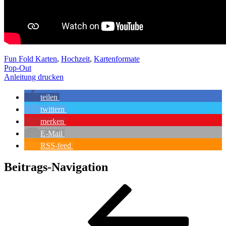
Fun Fold Karten
,
Hochzeit
,
Kartenformate
Pop-Out
Anleitung drucken
teilen
twittern
merken
E-Mail
RSS-feed
Beitrags-Navigation