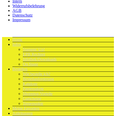
Intern
Widerrufsbelehrung
AGB
Datenschutz
Impressum
Home
Infos
Stampin’ Up!
EPB Rechner
Infothek/Downloads
On Stage
Bestellen
Wie bestelle ich?
Bestellanforderung
Kataloge
Papierpakete
Shopping-Vorteile
Gutscheine
Treuepunkte
Meine Favoriten
Anleitungen