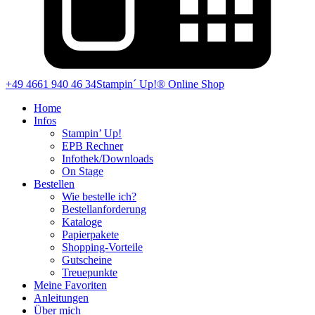
+49 4661 940 46 34
Stampin´ Up!® Online Shop
Home
Infos
Stampin’ Up!
EPB Rechner
Infothek/Downloads
On Stage
Bestellen
Wie bestelle ich?
Bestellanforderung
Kataloge
Papierpakete
Shopping-Vorteile
Gutscheine
Treuepunkte
Meine Favoriten
Anleitungen
Über mich