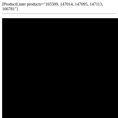
[ProductLister products="165509, 147014, 147095, 147113,
166781"]