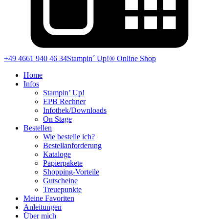
+49 4661 940 46 34
Stampin´ Up!® Online Shop
Home
Infos
Stampin’ Up!
EPB Rechner
Infothek/Downloads
On Stage
Bestellen
Wie bestelle ich?
Bestellanforderung
Kataloge
Papierpakete
Shopping-Vorteile
Gutscheine
Treuepunkte
Meine Favoriten
Anleitungen
Über mich