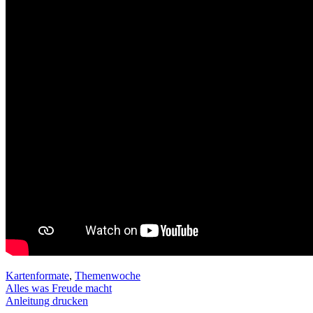
Kartenformate
,
Themenwoche
Alles was Freude macht
Anleitung drucken