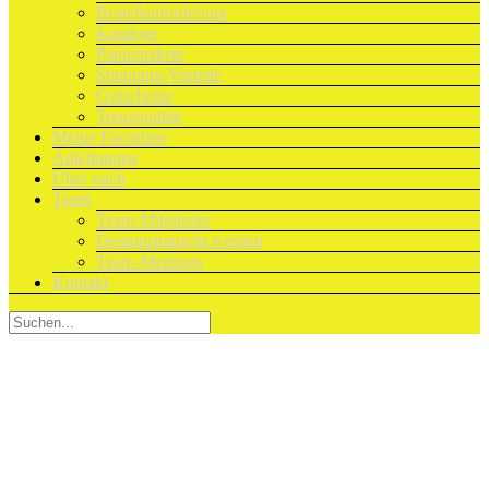
Bestellanforderung
Kataloge
Papierpakete
Shopping-Vorteile
Gutscheine
Treuepunkte
Meine Favoriten
Anleitungen
Über mich
Team
Team-Mitglieder
Demonstrator/in werden
Team-Meetings
Kontakt