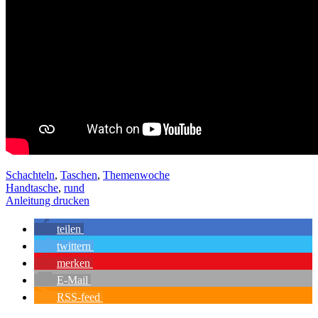
Schachteln
,
Taschen
,
Themenwoche
Handtasche
,
rund
Anleitung drucken
teilen
twittern
merken
E-Mail
RSS-feed