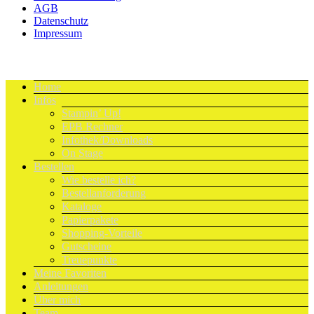
AGB
Datenschutz
Impressum
Home
Infos
Stampin’ Up!
EPB Rechner
Infothek/Downloads
On Stage
Bestellen
Wie bestelle ich?
Bestellanforderung
Kataloge
Papierpakete
Shopping-Vorteile
Gutscheine
Treuepunkte
Meine Favoriten
Anleitungen
Über mich
Team