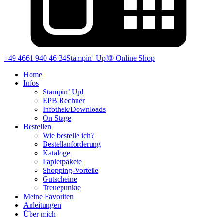
+49 4661 940 46 34
Stampin´ Up!® Online Shop
Home
Infos
Stampin’ Up!
EPB Rechner
Infothek/Downloads
On Stage
Bestellen
Wie bestelle ich?
Bestellanforderung
Kataloge
Papierpakete
Shopping-Vorteile
Gutscheine
Treuepunkte
Meine Favoriten
Anleitungen
Über mich