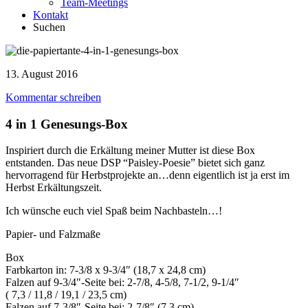
Team-Meetings
Kontakt
Suchen
13. August 2016
Kommentar schreiben
4 in 1 Genesungs-Box
Inspiriert durch die Erkältung meiner Mutter ist diese Box
entstanden. Das neue DSP “Paisley-Poesie” bietet sich ganz
hervorragend für Herbstprojekte an…denn eigentlich ist ja erst im
Herbst Erkältungszeit.
Ich wünsche euch viel Spaß beim Nachbasteln…!
Papier- und Falzmaße
Box
Farbkarton in: 7-3/8 x 9-3/4″ (18,7 x 24,8 cm)
Falzen auf 9-3/4″-Seite bei: 2-7/8, 4-5/8, 7-1/2, 9-1/4″
( 7,3 / 11,8 / 19,1 / 23,5 cm)
Falzen auf 7-3/8″-Seite bei: 2-7/8″ (7,3 cm)