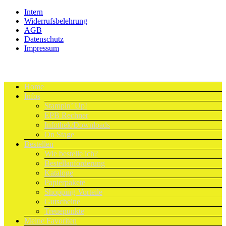
Intern
Widerrufsbelehrung
AGB
Datenschutz
Impressum
Home
Infos
Stampin’ Up!
EPB Rechner
Infothek/Downloads
On Stage
Bestellen
Wie bestelle ich?
Bestellanforderung
Kataloge
Papierpakete
Shopping-Vorteile
Gutscheine
Treuepunkte
Meine Favoriten