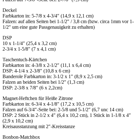
Deckel
Farbkarton in: 5-7/8 x 4-3/4″ (14,9 x 12,1 cm)
Falzen: auf allen Seiten bei 1-1/2″ / 3,8 cm (bzw. circa 1mm vor 1-
1/2″ um eine gute Passgenauigkeit zu erhalten)
DSP
10 x 1-1/4″ (25,4 x 3,2 cm)
2-3/4 x 1-5/8″ (7 x 4,1 cm)
Taschentuch-Kärtchen
Farbkarton in: 4-3/8 x 2-1/2″ (11,1 x 6,4 cm)
DSP: 4-1/4 x 2-3/8″ (10,8 x 6 cm)
Banderole Farbkarton in: 3-1/2 x 1″ (8,9 x 2,5 cm)
Falzen an beiden Seiten bei 1/2″ (1,3 cm)
DSP: 2-3/8 x 7/8″ (6 x 2,2cm)
Magnet-Heftchen für Heiße Zitrone
Farbkarton in: 6-3/4 x 4-1/8″ (17,2 x 10,5 cm)
Falzen auf 6-3/4″-Seite bei: 2-5/8 und 5-1/2″ (6,7 unc 14 cm)
DSP: 2 Stück in 2-1/2 x 4″ (6,4 x 10,2 cm), 1 Stück in 1-1/8 x 4″
(2,9 x 10,2 cm)
Kreisausstanzung mit 2″-Kreisstanze
Bonbon-Matchbox