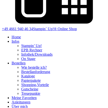
+49 4661 940 46 34
Stampin´ Up!® Online Shop
Home
Infos
Stampin’ Up!
EPB Rechner
Infothek/Downloads
On Stage
Bestellen
Wie bestelle ich?
Bestellanforderung
Kataloge
Papierpakete
Shopping-Vorteile
Gutscheine
Treuepunkte
Meine Favoriten
Anleitungen
Über mich