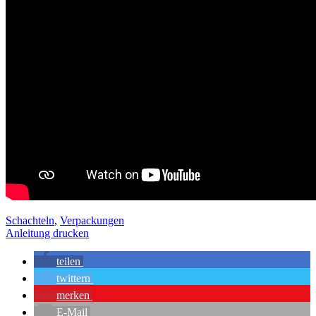
Schachteln
,
Verpackungen
Anleitung drucken
teilen
twittern
merken
E-Mail