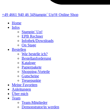
+49 4661 940 46 34
Stampin´ Up!® Online Shop
Home
Infos
Stampin’ Up!
EPB Rechner
Infothek/Downloads
On Stage
Bestellen
Wie bestelle ich?
Bestellanforderung
Kataloge
Papierpakete
Shopping-Vorteile
Gutscheine
Treuepunkte
Meine Favoriten
Anleitungen
Über mich
Team
Team-Mitglieder
Demonstrator/in werden