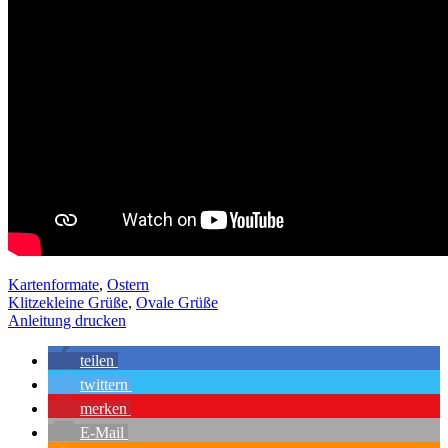
Kartenformate
,
Ostern
Klitzekleine Grüße
,
Ovale Grüße
Anleitung drucken
teilen
twittern
merken
E-Mail