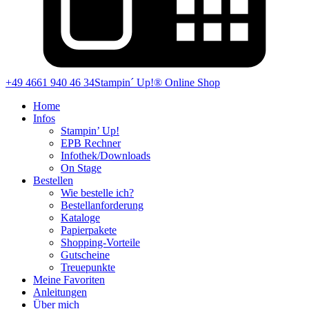
+49 4661 940 46 34
Stampin´ Up!® Online Shop
Home
Infos
Stampin’ Up!
EPB Rechner
Infothek/Downloads
On Stage
Bestellen
Wie bestelle ich?
Bestellanforderung
Kataloge
Papierpakete
Shopping-Vorteile
Gutscheine
Treuepunkte
Meine Favoriten
Anleitungen
Über mich