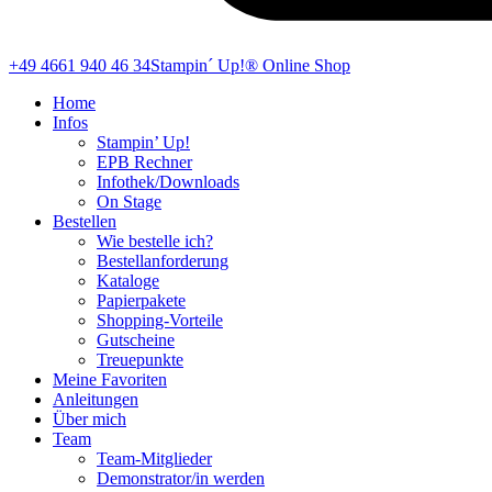
+49 4661 940 46 34
Stampin´ Up!® Online Shop
Home
Infos
Stampin’ Up!
EPB Rechner
Infothek/Downloads
On Stage
Bestellen
Wie bestelle ich?
Bestellanforderung
Kataloge
Papierpakete
Shopping-Vorteile
Gutscheine
Treuepunkte
Meine Favoriten
Anleitungen
Über mich
Team
Team-Mitglieder
Demonstrator/in werden