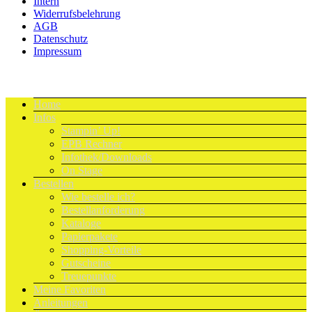
Intern
Widerrufsbelehrung
AGB
Datenschutz
Impressum
Home
Infos
Stampin’ Up!
EPB Rechner
Infothek/Downloads
On Stage
Bestellen
Wie bestelle ich?
Bestellanforderung
Kataloge
Papierpakete
Shopping-Vorteile
Gutscheine
Treuepunkte
Meine Favoriten
Anleitungen