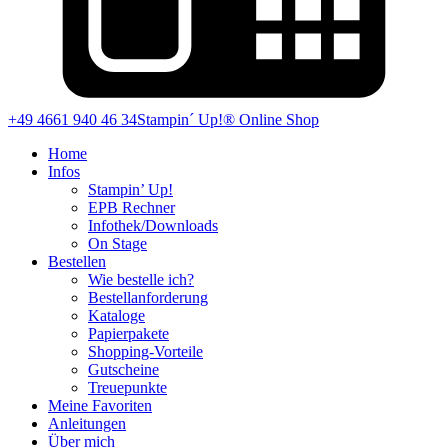
+49 4661 940 46 34
Stampin´ Up!® Online Shop
Home
Infos
Stampin’ Up!
EPB Rechner
Infothek/Downloads
On Stage
Bestellen
Wie bestelle ich?
Bestellanforderung
Kataloge
Papierpakete
Shopping-Vorteile
Gutscheine
Treuepunkte
Meine Favoriten
Anleitungen
Über mich