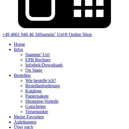
+49 4661 940 46 34
Stampin´ Up!® Online Shop
Home
Infos
Stampin’ Up!
EPB Rechner
Infothek/Downloads
On Stage
Bestellen
Wie bestelle ich?
Bestellanforderung
Kataloge
Papierpakete
Shopping-Vorteile
Gutscheine
Treuepunkte
Meine Favoriten
Anleitungen
Über mich