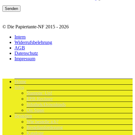
© Die Papiertante-NF 2015 - 2026
Intern
Widerrufsbelehrung
AGB
Datenschutz
Impressum
Home
Infos
Stampin’ Up!
EPB Rechner
Infothek/Downloads
On Stage
Bestellen
Wie bestelle ich?
Bestellanforderung
Kataloge