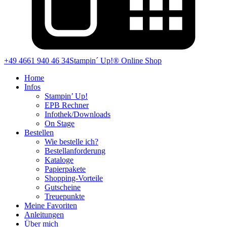
+49 4661 940 46 34
Stampin´ Up!® Online Shop
Home
Infos
Stampin’ Up!
EPB Rechner
Infothek/Downloads
On Stage
Bestellen
Wie bestelle ich?
Bestellanforderung
Kataloge
Papierpakete
Shopping-Vorteile
Gutscheine
Treuepunkte
Meine Favoriten
Anleitungen
Über mich