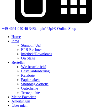
+49 4661 940 46 34
Stampin´ Up!® Online Shop
Home
Infos
Stampin’ Up!
EPB Rechner
Infothek/Downloads
On Stage
Bestellen
Wie bestelle ich?
Bestellanforderung
Kataloge
Papierpakete
Shopping-Vorteile
Gutscheine
Treuepunkte
Meine Favoriten
Anleitungen
Über mich