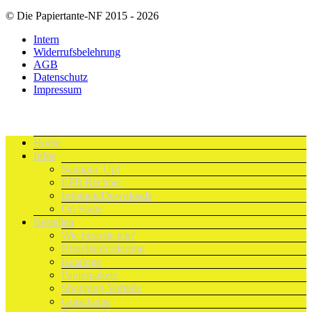
© Die Papiertante-NF 2015 - 2026
Intern
Widerrufsbelehrung
AGB
Datenschutz
Impressum
Home
Infos
Stampin’ Up!
EPB Rechner
Infothek/Downloads
On Stage
Bestellen
Wie bestelle ich?
Bestellanforderung
Kataloge
Papierpakete
Shopping-Vorteile
Gutscheine