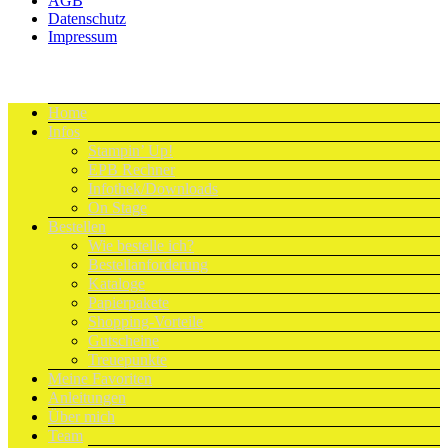
AGB
Datenschutz
Impressum
Home
Infos
Stampin’ Up!
EPB Rechner
Infothek/Downloads
On Stage
Bestellen
Wie bestelle ich?
Bestellanforderung
Kataloge
Papierpakete
Shopping-Vorteile
Gutscheine
Treuepunkte
Meine Favoriten
Anleitungen
Über mich
Team