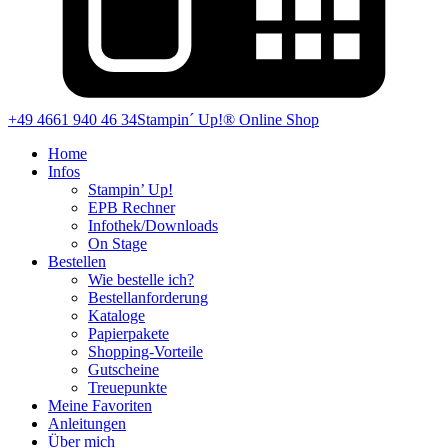
+49 4661 940 46 34
Stampin´ Up!® Online Shop
Home
Infos
Stampin’ Up!
EPB Rechner
Infothek/Downloads
On Stage
Bestellen
Wie bestelle ich?
Bestellanforderung
Kataloge
Papierpakete
Shopping-Vorteile
Gutscheine
Treuepunkte
Meine Favoriten
Anleitungen
Über mich