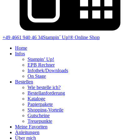
+49 4661 940 46 34
Stampin´ Up!® Online Shop
Home
Infos
Stampin’ Up!
EPB Rechner
Infothek/Downloads
On Stage
Bestellen
Wie bestelle ich?
Bestellanforderung
Kataloge
Papierpakete
Shopping-Vorteile
Gutscheine
Treuepunkte
Meine Favoriten
Anleitungen
Über mich