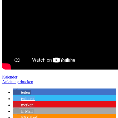
Kalender
Anleitung drucken
teilen
twittern
merken
E-Mail
RSS-feed