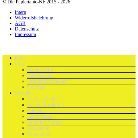
© Die Papiertante-NF 2015 - 2026
Intern
Widerrufsbelehrung
AGB
Datenschutz
Impressum
Home
Infos
Stampin’ Up!
EPB Rechner
Infothek/Downloads
On Stage
Bestellen
Wie bestelle ich?
Bestellanforderung
Kataloge
Papierpakete
Shopping-Vorteile
Gutscheine
Treuepunkte