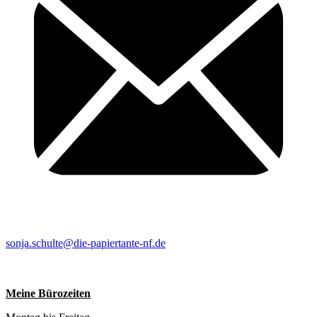
sonja.schulte@die-papiertante-nf.de
Meine Bürozeiten