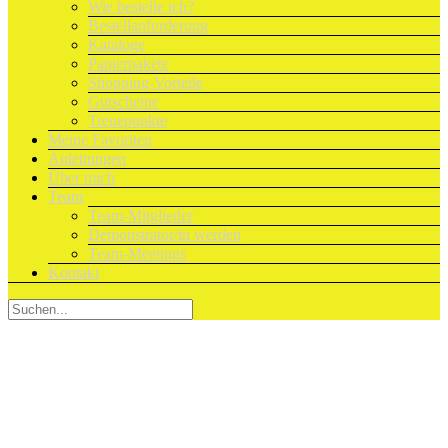
Wie bestelle ich?
Bestellanforderung
Kataloge
Papierpakete
Shopping-Vorteile
Gutscheine
Treuepunkte
Meine Favoriten
Anleitungen
Über mich
Team
Team-Mitglieder
Demonstrator/in werden
Team-Meetings
Kontakt