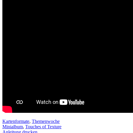
Kartenformate
,
Themenwoche
Minialbum
,
Touches of Texture
Anleitung drucken