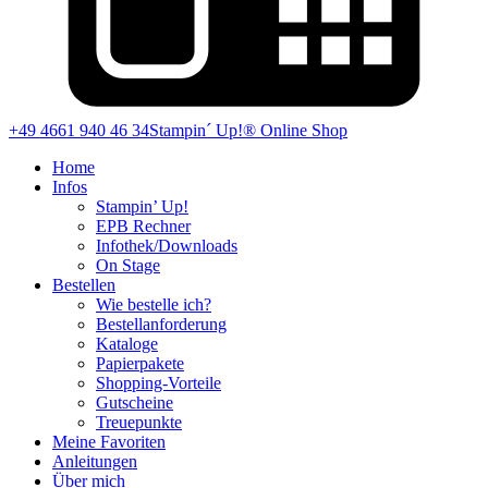
+49 4661 940 46 34
Stampin´ Up!® Online Shop
Home
Infos
Stampin’ Up!
EPB Rechner
Infothek/Downloads
On Stage
Bestellen
Wie bestelle ich?
Bestellanforderung
Kataloge
Papierpakete
Shopping-Vorteile
Gutscheine
Treuepunkte
Meine Favoriten
Anleitungen
Über mich