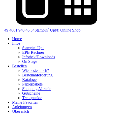
+49 4661 940 46 34
Stampin´ Up!® Online Shop
Home
Infos
Stampin’ Up!
EPB Rechner
Infothek/Downloads
On Stage
Bestellen
Wie bestelle ich?
Bestellanforderung
Kataloge
Papierpakete
Shopping-Vorteile
Gutscheine
Treuepunkte
Meine Favoriten
Anleitungen
Über mich