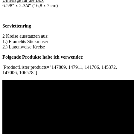
Unterlage für die Box
6-5/8″ x 2-3/4″ (16,8 x 7 cm)
Serviettenring
2 Kreise ausstanzen aus:
1.) Framelits Stickmuser
2.) Lagenweise Kreise
Folgende Produkte habe ich verwendet:
[ProductLister products="147809, 147911, 141706, 145372,
147006, 106578"]