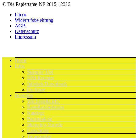
© Die Papiertante-NF 2015 - 2026
Intern
Widerrufsbelehrung
AGB
Datenschutz
Impressum
Home
Infos
Stampin’ Up!
EPB Rechner
Infothek/Downloads
On Stage
Bestellen
Wie bestelle ich?
Bestellanforderung
Kataloge
Papierpakete
Shopping-Vorteile
Gutscheine
Treuepunkte