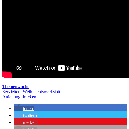
Themenwoche
Servietten
,
Weihnachtswerkstatt
Anleitung drucken
teilen
twittern
merken