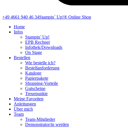
+49 4661 940 46 34
Stampin´ Up!® Online Shop
Home
Infos
Stampin’ Up!
EPB Rechner
Infothek/Downloads
On Stage
Bestellen
Wie bestelle ich?
Bestellanforderung
Kataloge
Papierpakete
Shopping-Vorteile
Gutscheine
Treuepunkte
Meine Favoriten
Anleitungen
Über mich
Team
Team-Mitglieder
Demonstrator/in werden