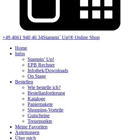
+49 4661 940 46 34
Stampin´ Up!® Online Shop
Home
Infos
Stampin’ Up!
EPB Rechner
Infothek/Downloads
On Stage
Bestellen
Wie bestelle ich?
Bestellanforderung
Kataloge
Papierpakete
Shopping-Vorteile
Gutscheine
Treuepunkte
Meine Favoriten
Anleitungen
Über mich