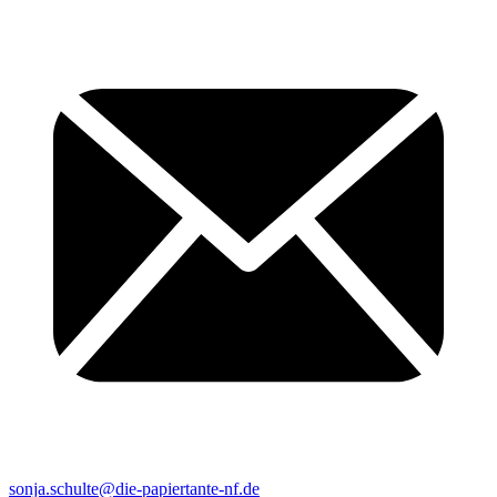
sonja.schulte@die-papiertante-nf.de