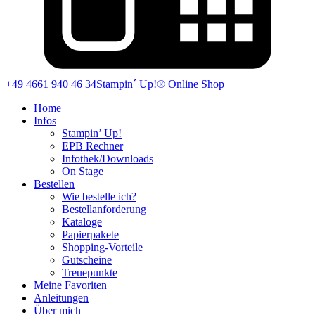
+49 4661 940 46 34
Stampin´ Up!® Online Shop
Home
Infos
Stampin’ Up!
EPB Rechner
Infothek/Downloads
On Stage
Bestellen
Wie bestelle ich?
Bestellanforderung
Kataloge
Papierpakete
Shopping-Vorteile
Gutscheine
Treuepunkte
Meine Favoriten
Anleitungen
Über mich