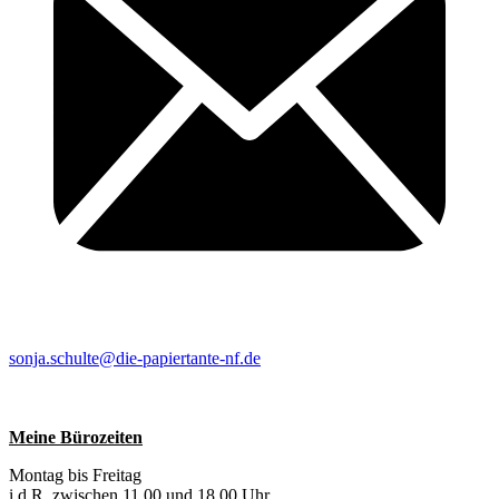
sonja.schulte@die-papiertante-nf.de
Meine Bürozeiten
Montag bis Freitag
i.d.R. zwischen 11.00 und 18.00 Uhr