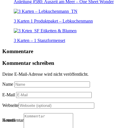
Anleitung #580: Auszeit am Meer – One Sheet Wonder
3 Karten 1 Produktpaket – Lebkuchenmann
3 Karten – 1 Stanzformenset
Kommentare
Kommentar schreiben
Deine E-Mail-Adresse wird nicht veröffentlicht.
Name
E-Mail
Webseite
Betreff
Kommentartitel