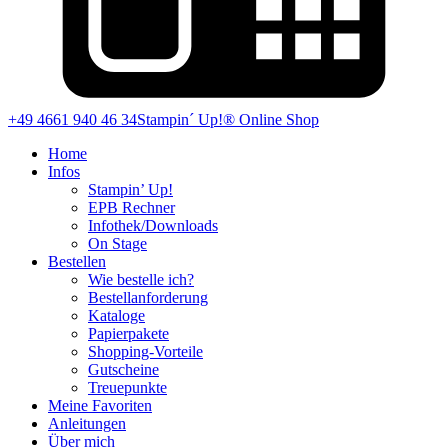
+49 4661 940 46 34
Stampin´ Up!® Online Shop
Home
Infos
Stampin’ Up!
EPB Rechner
Infothek/Downloads
On Stage
Bestellen
Wie bestelle ich?
Bestellanforderung
Kataloge
Papierpakete
Shopping-Vorteile
Gutscheine
Treuepunkte
Meine Favoriten
Anleitungen
Über mich