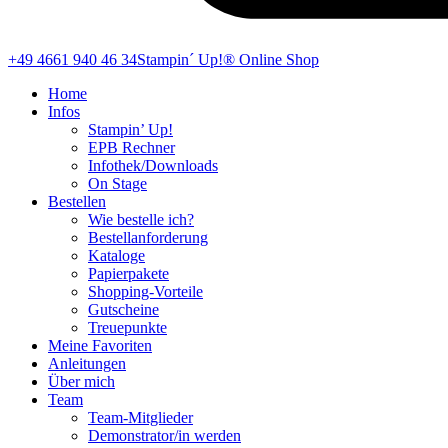
+49 4661 940 46 34
Stampin´ Up!® Online Shop
Home
Infos
Stampin’ Up!
EPB Rechner
Infothek/Downloads
On Stage
Bestellen
Wie bestelle ich?
Bestellanforderung
Kataloge
Papierpakete
Shopping-Vorteile
Gutscheine
Treuepunkte
Meine Favoriten
Anleitungen
Über mich
Team
Team-Mitglieder
Demonstrator/in werden