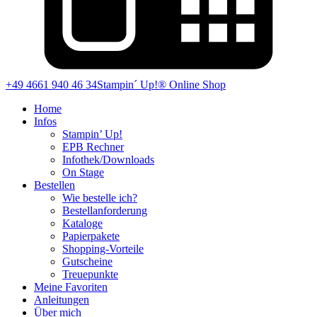
+49 4661 940 46 34
Stampin´ Up!® Online Shop
Home
Infos
Stampin’ Up!
EPB Rechner
Infothek/Downloads
On Stage
Bestellen
Wie bestelle ich?
Bestellanforderung
Kataloge
Papierpakete
Shopping-Vorteile
Gutscheine
Treuepunkte
Meine Favoriten
Anleitungen
Über mich