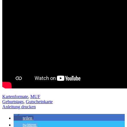
Kartenformate
,
MUF
Geburtstags
,
Gutscheinkarte
Anleitung drucken
teilen
twittern