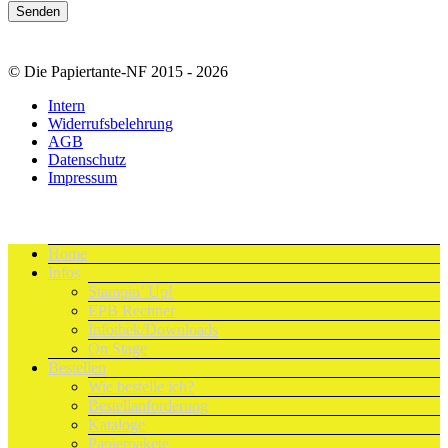
© Die Papiertante-NF 2015 - 2026
Intern
Widerrufsbelehrung
AGB
Datenschutz
Impressum
Home
Infos
Stampin’ Up!
EPB Rechner
Infothek/Downloads
On Stage
Bestellen
Wie bestelle ich?
Bestellanforderung
Kataloge
Papierpakete