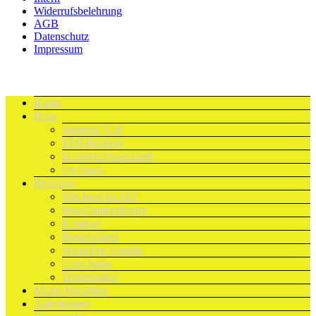
Widerrufsbelehrung
AGB
Datenschutz
Impressum
Home
Infos
Stampin’ Up!
EPB Rechner
Infothek/Downloads
On Stage
Bestellen
Wie bestelle ich?
Bestellanforderung
Kataloge
Papierpakete
Shopping-Vorteile
Gutscheine
Treuepunkte
Meine Favoriten
Anleitungen