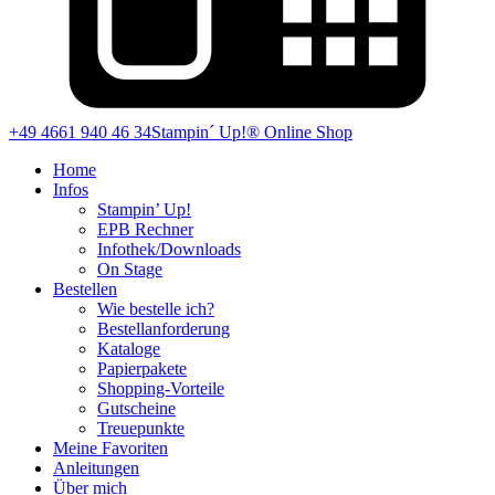
+49 4661 940 46 34
Stampin´ Up!® Online Shop
Home
Infos
Stampin’ Up!
EPB Rechner
Infothek/Downloads
On Stage
Bestellen
Wie bestelle ich?
Bestellanforderung
Kataloge
Papierpakete
Shopping-Vorteile
Gutscheine
Treuepunkte
Meine Favoriten
Anleitungen
Über mich