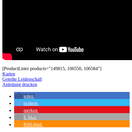
[ProductLister products="149815, 106550, 106584"]
Karten
Geteilte Leidenschaft
Anleitung drucken
teilen
twittern
merken
E-Mail
RSS-feed