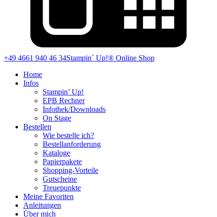
+49 4661 940 46 34
Stampin´ Up!® Online Shop
Home
Infos
Stampin’ Up!
EPB Rechner
Infothek/Downloads
On Stage
Bestellen
Wie bestelle ich?
Bestellanforderung
Kataloge
Papierpakete
Shopping-Vorteile
Gutscheine
Treuepunkte
Meine Favoriten
Anleitungen
Über mich