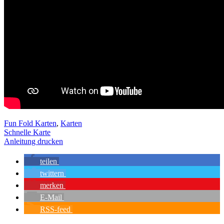
Fun Fold Karten
,
Karten
Schnelle Karte
Anleitung drucken
teilen
twittern
merken
E-Mail
RSS-feed