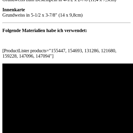
Innenkarte
Grundweiss in 5-1/2 x 3-7/8″ (14 x 9,8cm)
Folgende Materialien habe ich verwendet:
[ProductLister products="155447, 154693, 131286, 121680,
159228, 147096, 147094"]