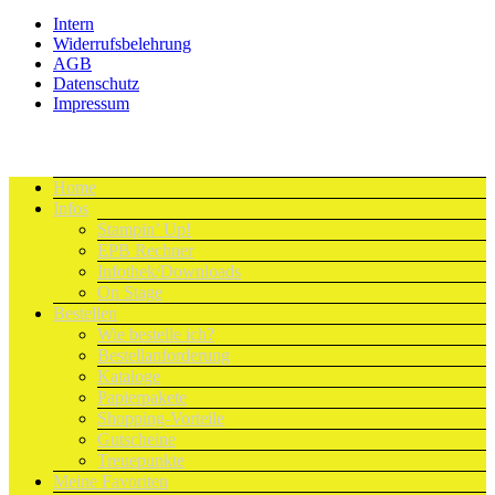
Intern
Widerrufsbelehrung
AGB
Datenschutz
Impressum
Home
Infos
Stampin’ Up!
EPB Rechner
Infothek/Downloads
On Stage
Bestellen
Wie bestelle ich?
Bestellanforderung
Kataloge
Papierpakete
Shopping-Vorteile
Gutscheine
Treuepunkte
Meine Favoriten