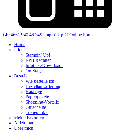
+49 4661 940 46 34
Stampin´ Up!® Online Shop
Home
Infos
Stampin’ Up!
EPB Rechner
Infothek/Downloads
On Stage
Bestellen
Wie bestelle ich?
Bestellanforderung
Kataloge
Papierpakete
Shopping-Vorteile
Gutscheine
Treuepunkte
Meine Favoriten
Anleitungen
Über mich