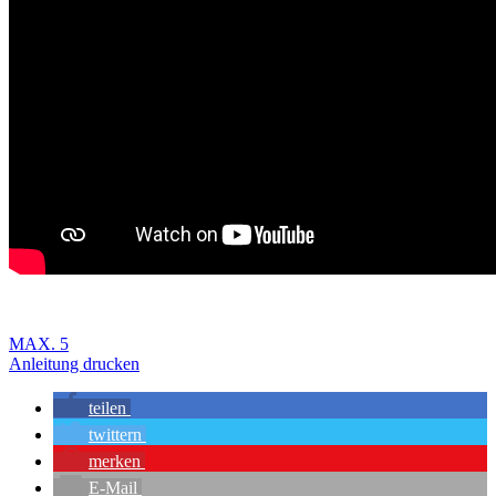
MAX. 5
Anleitung drucken
teilen
twittern
merken
E-Mail