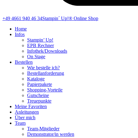
+49 4661 940 46 34
Stampin´ Up!® Online Shop
Home
Infos
Stampin’ Up!
EPB Rechner
Infothek/Downloads
On Stage
Bestellen
Wie bestelle ich?
Bestellanforderung
Kataloge
Papierpakete
Shopping-Vorteile
Gutscheine
Treuepunkte
Meine Favoriten
Anleitungen
Über mich
Team
Team-Mitglieder
Demonstrator/in werden