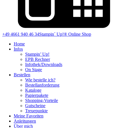
+49 4661 940 46 34
Stampin´ Up!® Online Shop
Home
Infos
Stampin’ Up!
EPB Rechner
Infothek/Downloads
On Stage
Bestellen
Wie bestelle ich?
Bestellanforderung
Kataloge
Papierpakete
Shopping-Vorteile
Gutscheine
Treuepunkte
Meine Favoriten
Anleitungen
Über mich