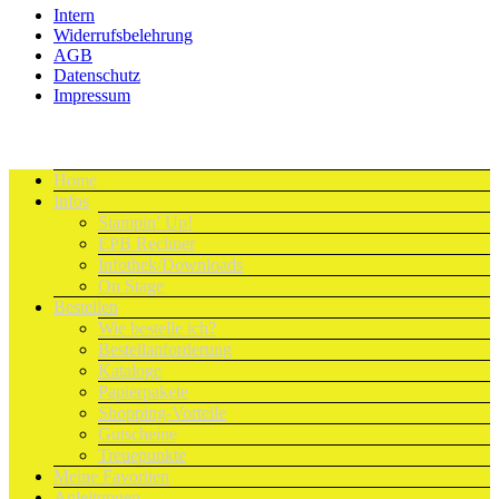
Intern
Widerrufsbelehrung
AGB
Datenschutz
Impressum
Home
Infos
Stampin’ Up!
EPB Rechner
Infothek/Downloads
On Stage
Bestellen
Wie bestelle ich?
Bestellanforderung
Kataloge
Papierpakete
Shopping-Vorteile
Gutscheine
Treuepunkte
Meine Favoriten
Anleitungen