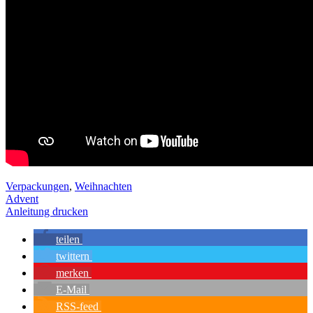
Verpackungen
,
Weihnachten
Advent
Anleitung drucken
teilen
twittern
merken
E-Mail
RSS-feed