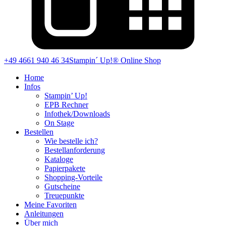
+49 4661 940 46 34
Stampin´ Up!® Online Shop
Home
Infos
Stampin’ Up!
EPB Rechner
Infothek/Downloads
On Stage
Bestellen
Wie bestelle ich?
Bestellanforderung
Kataloge
Papierpakete
Shopping-Vorteile
Gutscheine
Treuepunkte
Meine Favoriten
Anleitungen
Über mich