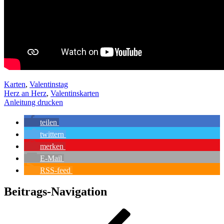
Karten
,
Valentinstag
Herz an Herz
,
Valentinskarten
Anleitung drucken
teilen
twittern
merken
E-Mail
RSS-feed
Beitrags-Navigation