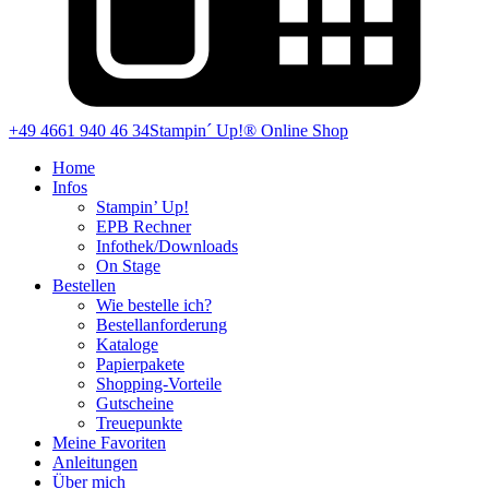
+49 4661 940 46 34
Stampin´ Up!® Online Shop
Home
Infos
Stampin’ Up!
EPB Rechner
Infothek/Downloads
On Stage
Bestellen
Wie bestelle ich?
Bestellanforderung
Kataloge
Papierpakete
Shopping-Vorteile
Gutscheine
Treuepunkte
Meine Favoriten
Anleitungen
Über mich