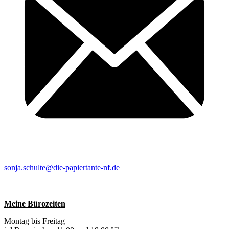
sonja.schulte@die-papiertante-nf.de
Meine Bürozeiten
Montag bis Freitag