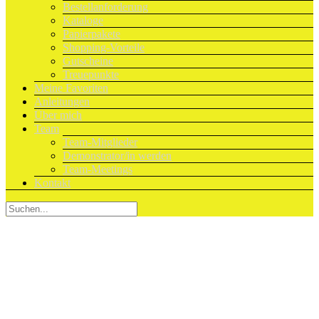
Bestellanforderung
Kataloge
Papierpakete
Shopping-Vorteile
Gutscheine
Treuepunkte
Meine Favoriten
Anleitungen
Über mich
Team
Team-Mitglieder
Demonstrator/in werden
Team-Meetings
Kontakt