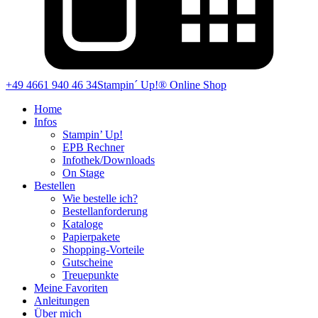
+49 4661 940 46 34
Stampin´ Up!® Online Shop
Home
Infos
Stampin’ Up!
EPB Rechner
Infothek/Downloads
On Stage
Bestellen
Wie bestelle ich?
Bestellanforderung
Kataloge
Papierpakete
Shopping-Vorteile
Gutscheine
Treuepunkte
Meine Favoriten
Anleitungen
Über mich