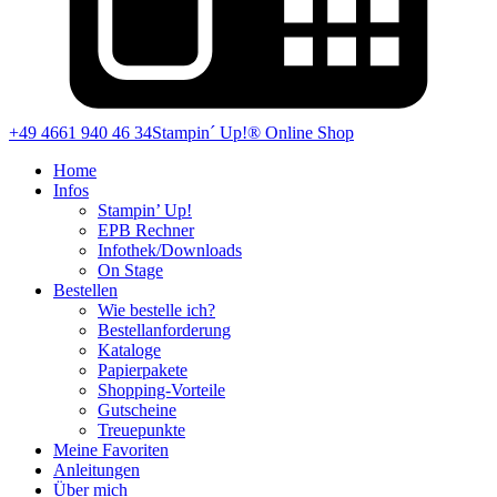
+49 4661 940 46 34
Stampin´ Up!® Online Shop
Home
Infos
Stampin’ Up!
EPB Rechner
Infothek/Downloads
On Stage
Bestellen
Wie bestelle ich?
Bestellanforderung
Kataloge
Papierpakete
Shopping-Vorteile
Gutscheine
Treuepunkte
Meine Favoriten
Anleitungen
Über mich