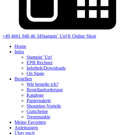
+49 4661 940 46 34
Stampin´ Up!® Online Shop
Home
Infos
Stampin’ Up!
EPB Rechner
Infothek/Downloads
On Stage
Bestellen
Wie bestelle ich?
Bestellanforderung
Kataloge
Papierpakete
Shopping-Vorteile
Gutscheine
Treuepunkte
Meine Favoriten
Anleitungen
Über mich