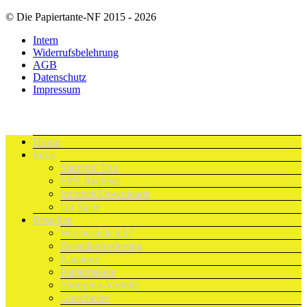
© Die Papiertante-NF 2015 - 2026
Intern
Widerrufsbelehrung
AGB
Datenschutz
Impressum
Home
Infos
Stampin’ Up!
EPB Rechner
Infothek/Downloads
On Stage
Bestellen
Wie bestelle ich?
Bestellanforderung
Kataloge
Papierpakete
Shopping-Vorteile
Gutscheine